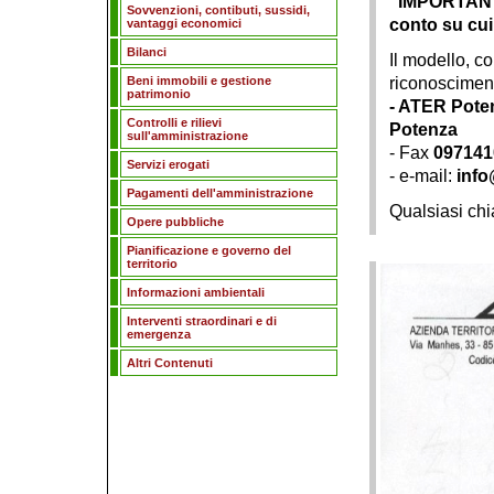
IMPORTANTE:
Sovvenzioni, contibuti, sussidi,
conto su cui 
vantaggi economici
Bilanci
Il modello, c
Beni immobili e gestione
riconosciment
patrimonio
- ATER Pote
Controlli e rilievi
Potenza
sull'amministrazione
- Fax
097141
Servizi erogati
- e-mail:
info
Pagamenti dell'amministrazione
Qualsiasi chi
Opere pubbliche
Pianificazione e governo del
territorio
Informazioni ambientali
Interventi straordinari e di
emergenza
Altri Contenuti