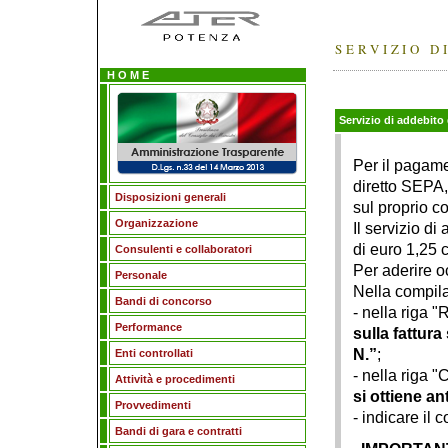
SERVIZIO D
H O M E
Servizio di addebito
Per il pagame
diretto SEPA,
Disposizioni generali
sul proprio c
Organizzazione
Il servizio di
di euro 1,25 
Consulenti e collaboratori
Per aderire o
Personale
Nella compila
Bandi di concorso
- nella riga 
Performance
sulla fattura
N.”
;
Enti controllati
- nella riga "
Attività e procedimenti
si ottiene a
Provvedimenti
- indicare il 
Bandi di gara e contratti