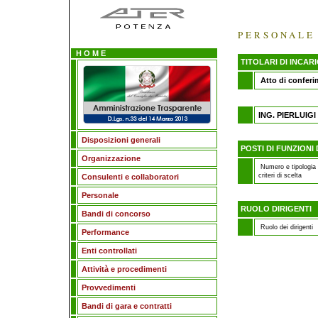
PERSONALE
H O M E
TITOLARI DI INCARI
Atto di conferi
ING. PIERLUIGI
Disposizioni generali
POSTI DI FUNZIONI 
Organizzazione
Numero e tipologia d
criteri di scelta
Consulenti e collaboratori
Personale
RUOLO DIRIGENTI
Bandi di concorso
Ruolo dei dirigenti
Performance
Enti controllati
Attività e procedimenti
Provvedimenti
Bandi di gara e contratti